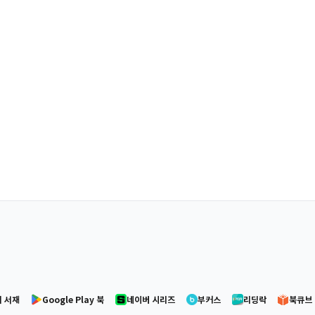
 서재
Google Play 북
네이버 시리즈
부커스
리딩락
북큐브