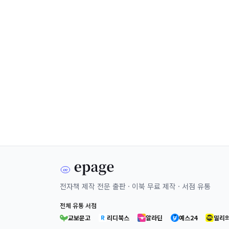
전자책 제작 전문 출판 · 이북 무료 제작 · 서점 유통
전체 유통 서점
교보문고
리디북스
알라딘
예스24
밀리의