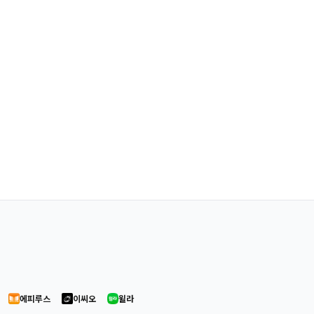
에피루스
이씨오
윌라