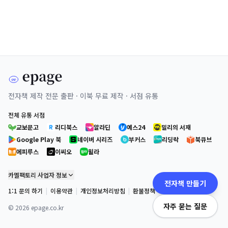
전자책 제작 전문 출판 · 이북 무료 제작 · 서점 유통
전체 유통 서점
교보문고
리디북스
알라딘
예스24
밀리의 서재
Google Play 북
네이버 시리즈
부커스
리딩락
북큐브
에피루스
이씨오
윌라
카멜팩토리 사업자 정보
전자책 만들기
1:1 문의 하기
|
이용약관
|
개인정보처리방침
|
환불정책
자주 묻는 질문
©
2026
epage.co.kr