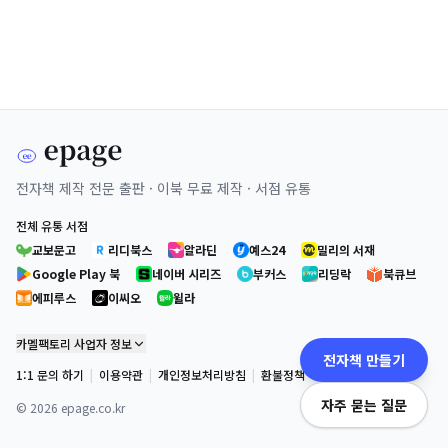
전자책 제작 전문 출판 · 이북 무료 제작 · 서점 유통
전체 유통 서점
교보문고
리디북스
알라딘
예스24
밀리의 서재
Google Play 북
네이버 시리즈
부커스
리딩락
북큐브
에피루스
이씨오
윌라
카멜팩토리 사업자 정보
전자책 만들기
1:1 문의 하기
|
이용약관
|
개인정보처리방침
|
환불정책
자주 묻는 질문
©
2026
epage.co.kr