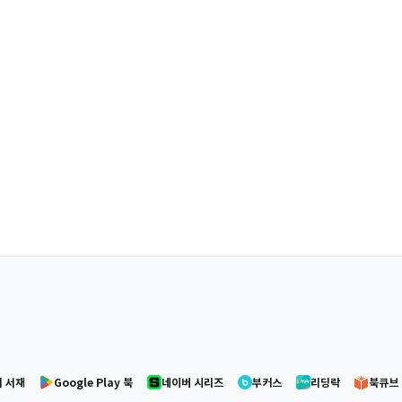
 서재
Google Play 북
네이버 시리즈
부커스
리딩락
북큐브