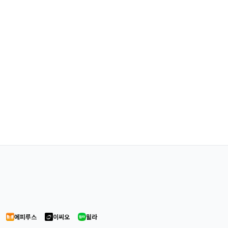
에피루스
이씨오
윌라