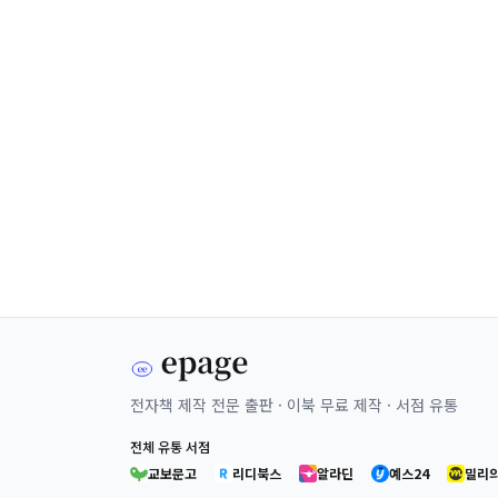
전자책 제작 전문 출판 · 이북 무료 제작 · 서점 유통
전체 유통 서점
교보문고
리디북스
알라딘
예스24
밀리의