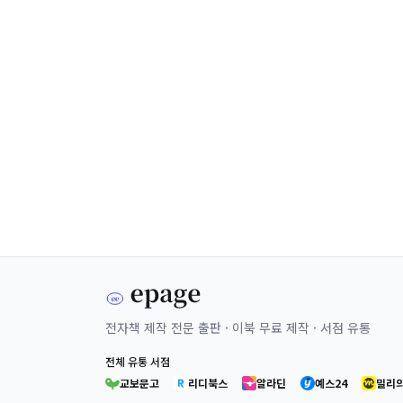
전자책 제작 전문 출판 · 이북 무료 제작 · 서점 유통
전체 유통 서점
교보문고
리디북스
알라딘
예스24
밀리의