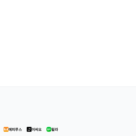
에피루스
이씨오
윌라