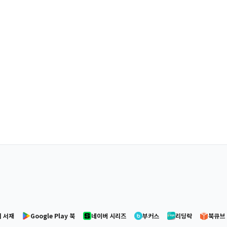
 서재
Google Play 북
네이버 시리즈
부커스
리딩락
북큐브